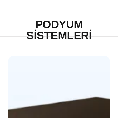
İçeriğe
atla
PODYUM
SİSTEMLERİ