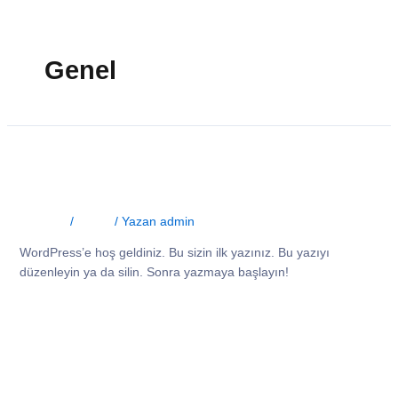
İçeriğe
atla
Genel
Merhaba dünya!
1 Yorum
/
Genel
/ Yazan
admin
WordPress’e hoş geldiniz. Bu sizin ilk yazınız. Bu yazıyı
düzenleyin ya da silin. Sonra yazmaya başlayın!